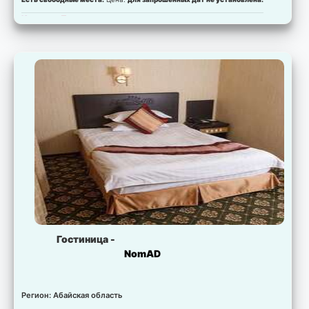
Комната:
Полулюкс
Есть свободные места.
Цена:
для запрошенных дат не установлена.
Комната:
Президентский люкс
Есть свободные места.
Цена:
для запрошенных дат не установлена.
Гостиница -
NomAD
Регион: Абайская область