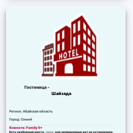
Гостиница -
Шайзада
Регион: Абайская область
Город: Семей
Комната:
Family 5+
Есть свободные места.
Цена:
для запрошенных дат не установлена.