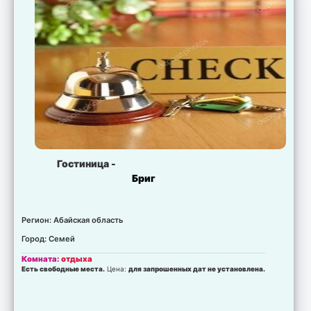
Гостиница -
Бриг
Регион: Абайская область
Город: Семей
Комната:
отдыха
Есть свободные места.
Цена:
для запрошенных дат не установлена.