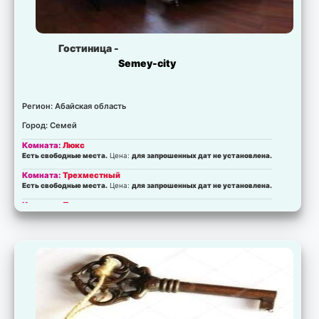
Гостиница -
Semey-city
Регион: Абайская область
Город: Семей
Комната:
Люкс
Есть свободные места.
Цена:
для запрошенных дат не установлена.
Комната:
Трехместный
Есть свободные места.
Цена:
для запрошенных дат не установлена.
Комната:
Полулюкс
Есть свободные места.
Цена:
для запрошенных дат не установлена.
Комната:
Трехместный
Есть свободные места.
Цена:
для запрошенных дат не установлена.
Комната:
стандарт
Есть свободные места.
Цена:
для запрошенных дат не установлена.