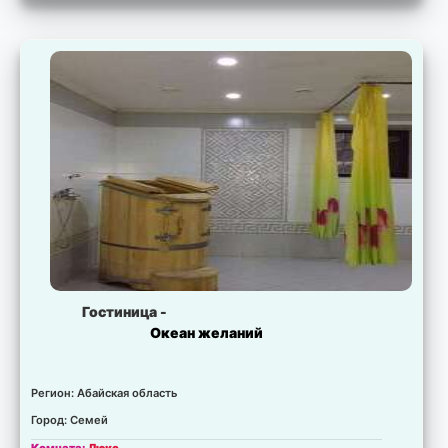
Есть свободные места.
Цена:
для запрошенных дат не установлена.
Комната:
люкс
Есть свободные места.
Цена:
для запрошенных дат не установлена.
Комната:
люкс
Есть свободные места.
Цена:
для запрошенных дат не установлена.
Комната:
стандарт многоместный
Есть свободные места.
Цена:
для запрошенных дат не установлена.
Гостиница -
Океан желаний
Регион: Абайская область
Город: Семей