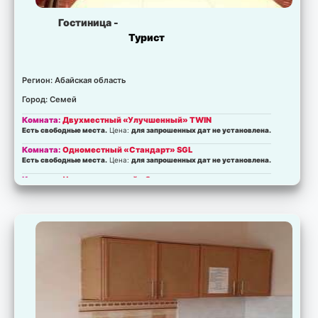
Гостиница -
Турист
Регион: Абайская область
Город: Семей
Комната:
Двухместный «Улучшенный» TWIN
Есть свободные места.
Цена:
для запрошенных дат не установлена.
Комната:
Одноместный «Стандарт» SGL
Есть свободные места.
Цена:
для запрошенных дат не установлена.
Комната:
Четырехместный «Стандарт»
Есть свободные места.
Цена:
для запрошенных дат не установлена.
Комната:
Улучшенные номера DBL
Есть свободные места.
Цена:
для запрошенных дат не установлена.
Комната:
Двухместный «Улучшенный» DBL
Есть свободные места.
Цена:
для запрошенных дат не установлена.
Комната:
Двухместный «Улучшенный» TWIN
Есть свободные места.
Цена:
для запрошенных дат не установлена.
Комната:
Двухместный «Полу-люкс» DBL
Есть свободные места.
Цена:
для запрошенных дат не установлена.