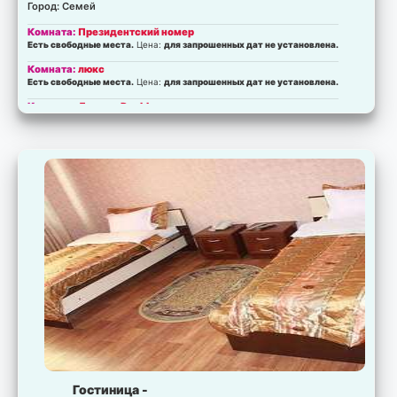
Город: Семей
Комната:
Президентский номер
Есть свободные места.
Цена:
для запрошенных дат не установлена.
Комната:
люкс
Есть свободные места.
Цена:
для запрошенных дат не установлена.
Комната:
Делюкс Double
Есть свободные места.
Цена:
для запрошенных дат не установлена.
Комната:
Стандарт Twin
Есть свободные места.
Цена:
для запрошенных дат не установлена.
Комната:
стандарт Double
Есть свободные места.
Цена:
для запрошенных дат не установлена.
Комната:
стандарт Single
Есть свободные места.
Цена:
для запрошенных дат не установлена.
Гостиница -