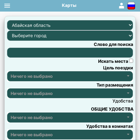
Карты
1
×
×
×
×
×
×
×
×
×
×
×
×
×
×
×
×
×
×
×
×
×
Слово для поиска
Искать места
Цель поездки
Ничего не выбрано
Тип размещения
Ничего не выбрано
Удобства
ОБЩИЕ УДОБСТВА
Ничего не выбрано
Удобства в комнатах
Ничего не выбрано