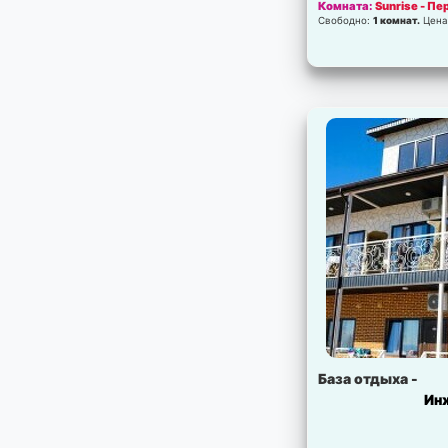
Комната:
Sunrise - П
Свободно:
1 комнат.
Цена
База отдыха -
Ин