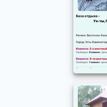
База отдыха -
Ух-ты, 
Регион: Восточно-Каза
Город: Усть-Каменого
Комната:
2-х местны
Свободно:
8 комнат.
Цен
Комната:
5-ти местн
Свободно:
1 комнат.
Цена
Комната:
8-ми местн
Свободно:
1 комнат.
Цена
Комната:
20-ти местн
Свободно:
1 комнат.
Цена