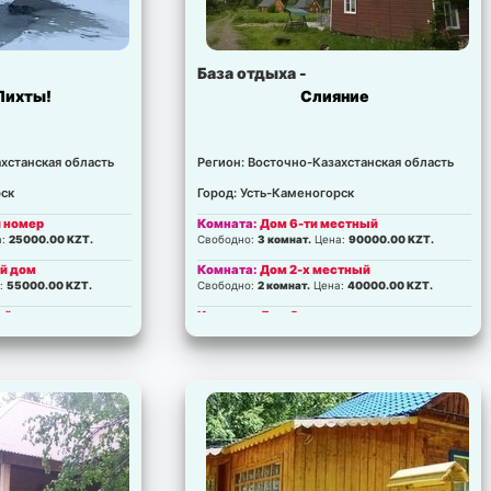
База отдыха -
Пихты!
Слияние
хстанская область
Регион: Восточно-Казахстанская область
рск
Город: Усть-Каменогорск
й номер
Комната:
Дом 6-ти местный
а:
25000.00 KZT.
Свободно:
3 комнат.
Цена:
90000.00 KZT.
ый дом
Комната:
Дом 2-х местный
:
55000.00 KZT.
Свободно:
2 комнат.
Цена:
40000.00 KZT.
ый дом
Комната:
Дом Солнца
:
65000.00 KZT.
Свободно:
5 комнат.
Цена:
120000.00 KZT.
ая Усадьба
:
220000.00 KZT.