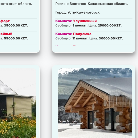
хстанская область
Регион: Восточно-Казахстанская область
Город: Усть-Каменогорск
мфорт
Комната:
Улучшенный
а:
35000.00 KZT.
Свободно:
3 комнат.
Цена:
25000.00 KZT.
емейный
Комната:
Полулюкс
а:
55000.00 KZT.
Свободно:
11 комнат.
Цена:
30000.00 KZT.
Комната:
Полулюкс +
а:
50000.00 KZT.
Свободно:
6 комнат.
Цена:
35000.00 KZT.
Комната:
Люкс
а:
50000.00 KZT.
Свободно:
2 комнат.
Цена:
39000.00 KZT.
комнатный
Комната:
Люкс 401
а:
75000.00 KZT.
Свободно:
1 комнат.
Цена:
41000.00 KZT.
натный
:
55000.00 KZT.
натный
а:
60000.00 KZT.
омнатный
а:
85000.00 KZT.
омнатный
а:
95000.00 KZT.
омнатный