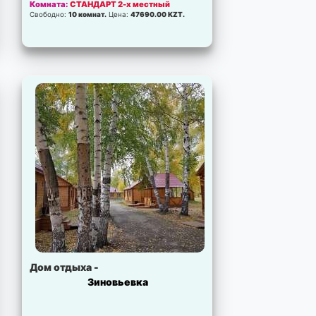
Комната:
СТАНДАРТ 2-х местный
Свободно:
10 комнат.
Цена:
47690.00 KZT.
Дом отдыха -
Зиновьевка