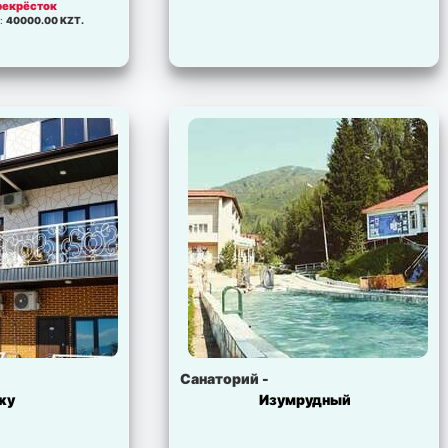
ерекрёсток
:
40000.00 KZT.
Санаторий -
жу
Изумрудный