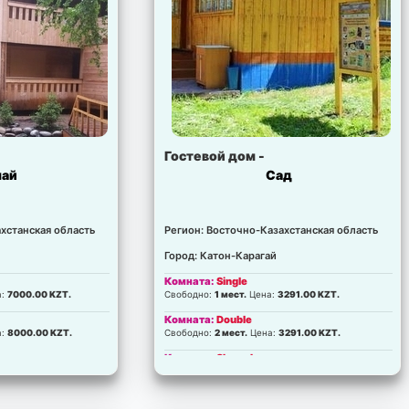
Гостевой дом -
май
Сад
хстанская область
Регион: Восточно-Казахстанская область
Город: Катон-Карагай
Комната:
Single
а:
7000.00 KZT.
Свободно:
1 мест.
Цена:
3291.00 KZT.
Комната:
Double
а:
8000.00 KZT.
Свободно:
2 мест.
Цена:
3291.00 KZT.
Комната:
Shared
Свободно:
1 мест.
Цена:
3291.00 KZT.