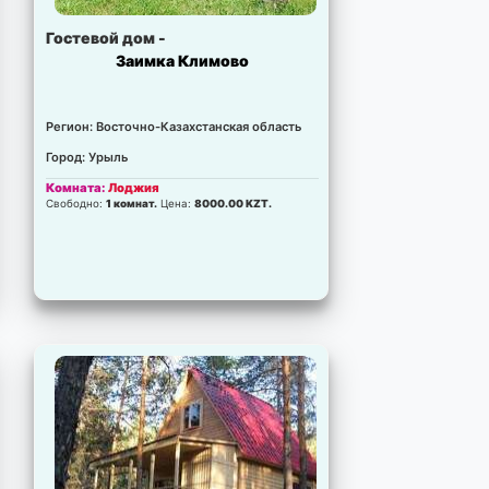
Свободно:
1 комнат.
Цена:
37000.00 KZT.
Гостевой дом -
Комната:
Беседка
Заимка Климово
Свободно:
1 комнат.
Цена:
85000.00 KZT.
Регион: Восточно-Казахстанская область
Город: Урыль
Комната:
Лоджия
Свободно:
1 комнат.
Цена:
8000.00 KZT.