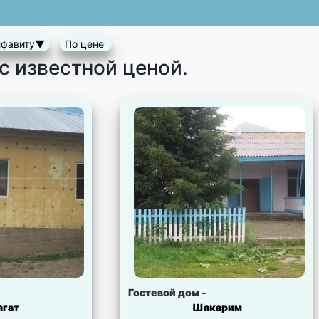
лфавиту▼
По цене
с известной ценой.
Гостевой дом -
гат
Шакарим