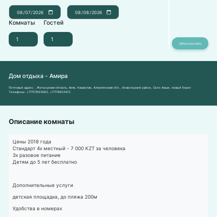
Комнаты
Гостей
Дом отдыха - Амира
Почтовый адрес:
, Жетысуская область, Акчи, Казахстан, Алматинская обл., Алакольский район, Село Акши, левый берег
Телефоны:
+77757693683
,
+77774803412
Описание комнаты