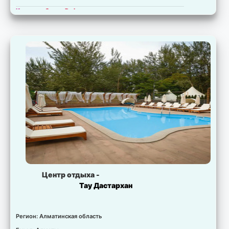
Комната:
Супер De Luxe
Свободно:
20 мест.
Цена:
для запрошенных дат не установлена.
Комната:
Дипломат Duplex
Свободно:
20 мест.
Цена:
для запрошенных дат не установлена.
Центр отдыха -
Тау Дастархан
Регион: Алматинская область