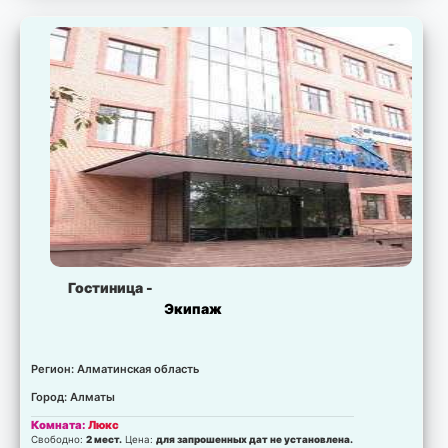
Комната:
Дом 2
Свободно:
8 мест.
Цена:
для запрошенных дат не установлена.
Комната:
Дом 1
Свободно:
7 мест.
Цена:
для запрошенных дат не установлена.
Гостиница -
Экипаж
Регион: Алматинская область
Город: Алматы
Комната:
Люкс
Свободно:
2 мест.
Цена:
для запрошенных дат не установлена.