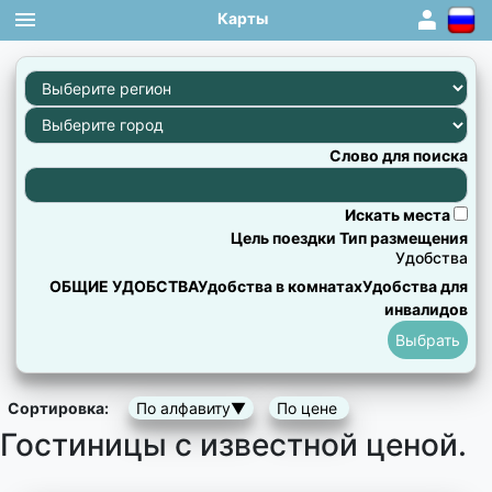
Карты
1
×
×
×
×
×
×
×
×
×
×
×
×
×
×
×
×
×
×
×
×
×
×
×
×
×
×
×
×
×
×
×
×
×
×
×
×
×
×
×
×
×
×
×
×
×
×
×
×
×
×
×
×
×
×
×
×
×
×
×
×
×
×
×
×
×
×
×
×
×
×
×
×
×
×
×
×
×
×
×
×
×
×
×
×
×
×
×
×
×
×
×
×
×
×
×
×
×
×
×
×
×
×
×
×
×
×
×
×
×
×
×
×
×
×
×
×
×
×
×
×
×
×
×
×
×
×
×
×
×
×
×
×
×
×
×
×
×
×
×
×
×
×
×
×
×
×
×
×
×
×
×
×
×
×
×
×
×
×
×
×
×
×
×
×
×
×
×
×
×
×
×
×
×
×
×
×
×
×
×
×
×
×
×
×
×
×
×
×
Слово для поиска
Искать места
Цель поездки
Тип размещения
Удобства
ОБЩИЕ УДОБСТВА
Удобства в комнатах
Удобства для
инвалидов
Сортировка:
По алфавиту▼
По цене
Гостиницы с известной ценой.