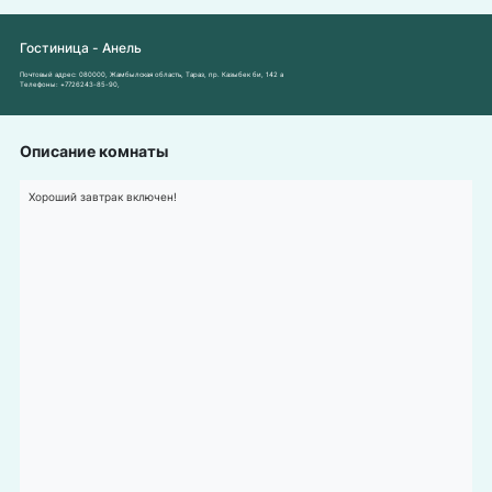
Гостиница - Анель
Почтовый адрес:
080000, Жамбылская область, Тараз, пр. Казыбек би, 142 а
Телефоны:
+7726243-85-90
,
Описание комнаты