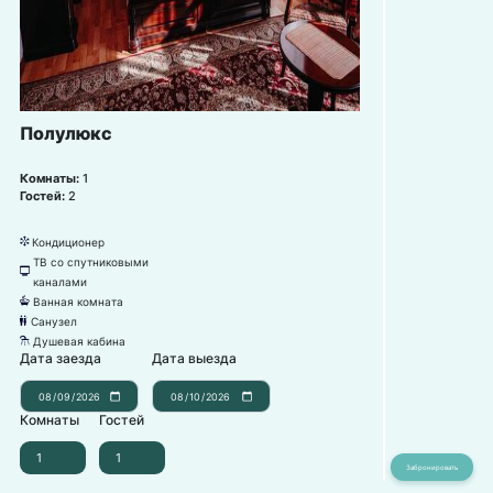
Полулюкс
Комнаты:
1
Гостей:
2
Кондиционер
뀸
ТВ со спутниковыми
넎
каналами
Ванная комната
넸
Санузел
댃
Душевая кабина
댴
Дата заезда
Дата выезда
Комнаты
Гостей