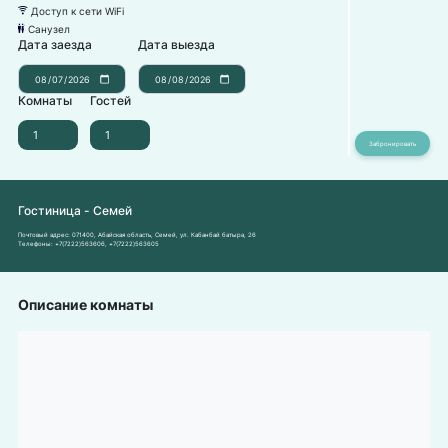
Доступ к сети WiFi
뀄
Санузел
댃
Дата заезда
Дата выезда
Комнаты
Гостей
Гостиница - Семей
Почтовый адрес:
071400, Абайская область, Семей, ул. Кабанбай батыра, 26
Телефоны:
+7(7222)563606
,
+7(7222)563605
Описание комнаты