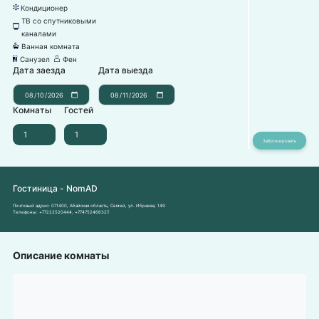
Кондиционер
뀸
ТВ со спутниковыми
넎
каналами
Ванная комната
넸
Санузел
Фен
댃
덶
Дата заезда
Дата выезда
Комнаты
Гостей
Гостиница - NomAD
Почтовый адрес:
071400, Абайская область, Семей, ул. Ибраева, 149
Телефоны:
+77222520444
,
+77475246632
Описание комнаты