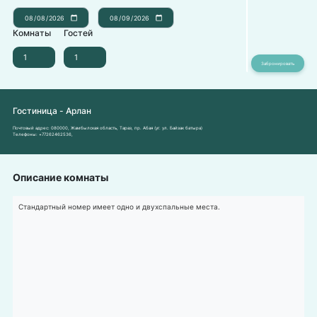
Комнаты
Гостей
Гостиница - Арлан
Почтовый адрес:
080000, Жамбылская область, Тараз, пр. Абая (уг. ул. Байзак батыра)
Телефоны:
+77262462536
,
Описание комнаты