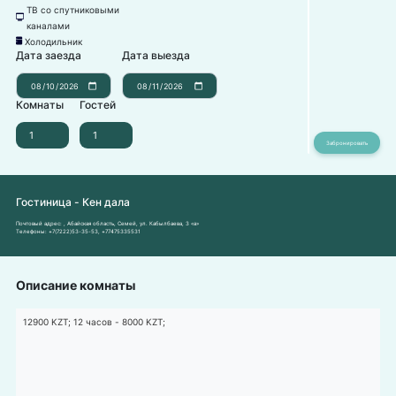
ТВ со спутниковыми
넎
каналами
Холодильник
녒
Дата заезда
Дата выезда
Комнаты
Гостей
Гостиница - Кен дала
Почтовый адрес:
, Абайская область, Семей, ул. Кабылбаева, 3 «а»
Телефоны:
+7(7222)53-35-53
,
+77475335531
Описание комнаты