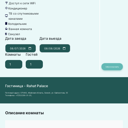
Доступ к сети WiFi
뀄
Кондиционер
뀸
ТВ со спутниковыми
넎
каналами
Холодильник
녒
Ванная комната
넸
Санузел
댃
Дата заезда
Дата выезда
Комнаты
Гостей
Гостиница - Rahat Palace
Почтовый адрес:
071400, Абайская область, Семей, ул. Байсеитова, 35
Телефоны:
+7(7222)56-31-25
,
Описание комнаты