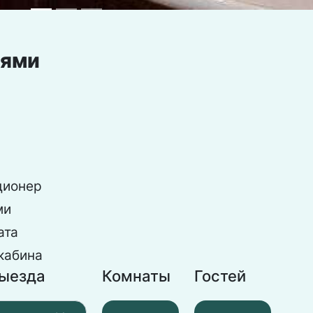
тями
ционер
ми
ата
кабина
выезда
Комнаты
Гостей