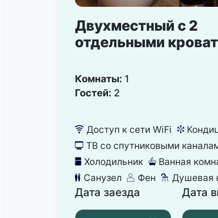
Двухместный с 2
отдельными крова
Комнаты:
1
Гостей:
2
Доступ к сети WiFi
Конди
뀄
뀸
ТВ со спутниковыми канала
넎
Холодильник
Ванная комн
녒
넸
Санузел
Фен
Душевая 
댃
덶
댴
Дата заезда
Дата 