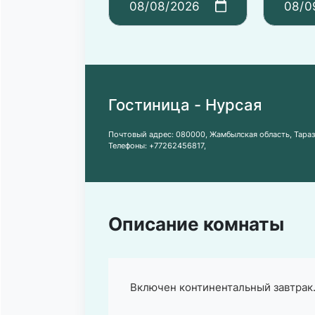
Гостиница - Нурсая
Почтовый адрес:
080000, Жамбылская область, Тараз,
Телефоны:
+77262456817
,
Описание комнаты