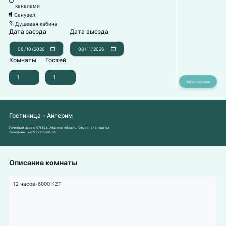
넎
каналами
Санузел
댃
Душевая кабина
댴
Дата заезда
Дата выезда
Комнаты
Гостей
Гостиница - Айгерим
Почтовый адрес:
071403, Абайская область, Семей, 343 квартал
Телефоны:
+7(7222)53-60-06
,
Описание комнаты