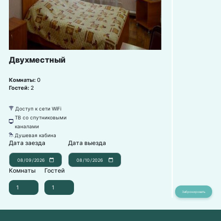
Двухместный
Комнаты:
0
Гостей:
2
Доступ к сети WiFi
뀄
ТВ со спутниковыми
넎
каналами
Душевая кабина
댴
Дата заезда
Дата выезда
Комнаты
Гостей