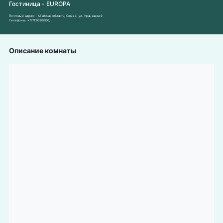
Гостиница - EUROPA
Почтовый адрес:
, Абайская область, Семей, ул. Уранхаева 9
Телефоны:
+77712030000
,
Описание комнаты