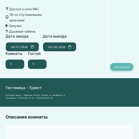
Доступ к сети WiFi
뀄
ТВ со спутниковыми
넎
каналами
Санузел
댃
Душевая кабина
댴
Дата заезда
Дата выезда
Комнаты
Гостей
Гостиница - Турист
Почтовый адрес:
, Абайская область, Семей, ул. Джамбула, 9
Телефоны:
+7(7222)30-41-24
,
+7(7222)30-43-39
Описание комнаты