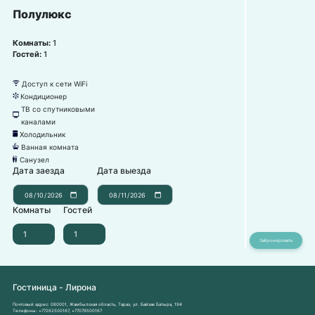
Полулюкс
Комнаты:
1
Гостей:
1
Доступ к сети WiFi
뀄
Кондиционер
뀸
ТВ со спутниковыми
넎
каналами
Холодильник
녒
Ванная комната
넸
Санузел
댃
Дата заезда
Дата выезда
Комнаты
Гостей
Гостиница - Лирона
Почтовый адрес:
080001, Жамбылская область, Тараз, ул. Байзак Батыра, 194
Телефоны:
+77262500167
,
+77079500167