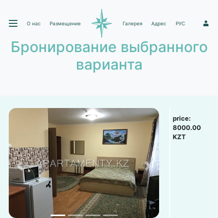
О нас
Размещение
Галерея
Адрес
РУС
1
Бронирование выбранного
варианта
price:
8000.00
KZT
Previous
Next