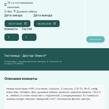
ТВ со спутниковыми
넎
каналами
Фен
Душевая кабина
덶
댴
Дата заезда
Дата выезда
Комнаты
Гостей
Гостиница - Достар-Элем 4*
Почтовый адрес:
, Карагандинская область, Караганды, пр. Строителей, 28
Телефоны:
77212400400
,
Описание комнаты