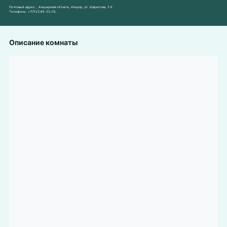
Почтовый адрес:
, Атырауская область, Атырау, ул. Шарипова, 3 б
Телефоны:
+7(7122)45-33-05
,
Описание комнаты