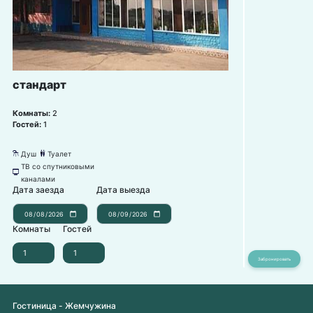
стандарт
Комнаты:
2
Гостей:
1
Душ
Туалет
댴
댃
ТВ со спутниковыми
넎
каналами
Дата заезда
Дата выезда
Комнаты
Гостей
Гостиница - Жемчужина