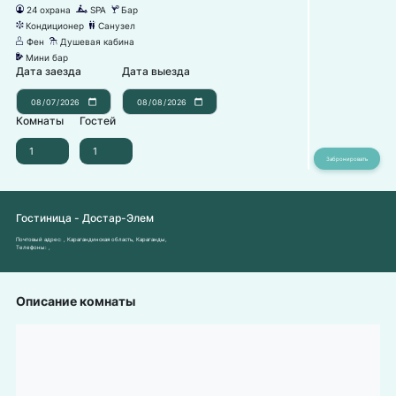
24 охрана
SPA
Бар
댑
녖
끝
Кондиционер
Санузел
뀸
댃
Фен
Душевая кабина
덶
댴
Мини бар
넕
Дата заезда
Дата выезда
Комнаты
Гостей
Гостиница - Достар-Элем
Почтовый адрес:
, Карагандинская область, Караганды,
Телефоны:
,
Описание комнаты