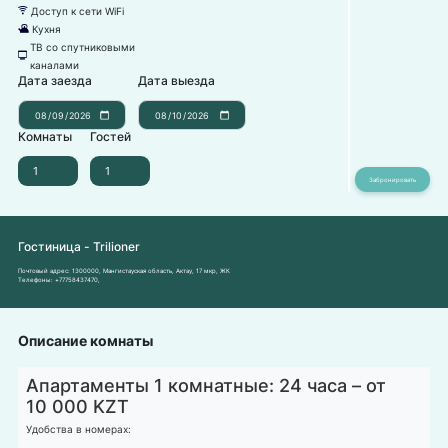
Доступ к сети WiFi
뀄
Кухня
댐
ТВ со спутниковыми
넎
каналами
Дата заезда
Дата выезда
Комнаты
Гостей
Гостиница - Trilioner
Почтовый адрес:
1300000, Мангистауская область, Актау, 17 мкр, ЖК
Телефоны:
+77758437470
,
Описание комнаты