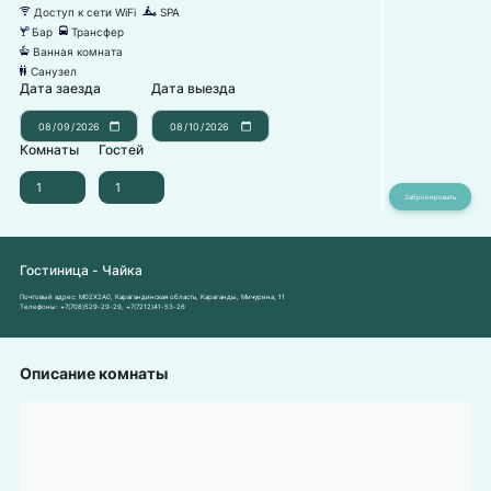
Доступ к сети WiFi
SPA
뀄
녖
Бар
Трансфер
끝
눣
Ванная комната
넸
Санузел
댃
Дата заезда
Дата выезда
Комнаты
Гостей
Гостиница - Чайка
Почтовый адрес:
M02X2A0, Карагандинская область, Караганды, Мичурина, 11
Телефоны:
+7(708)529-29-29
,
+7(7212)41-53-26
Описание комнаты