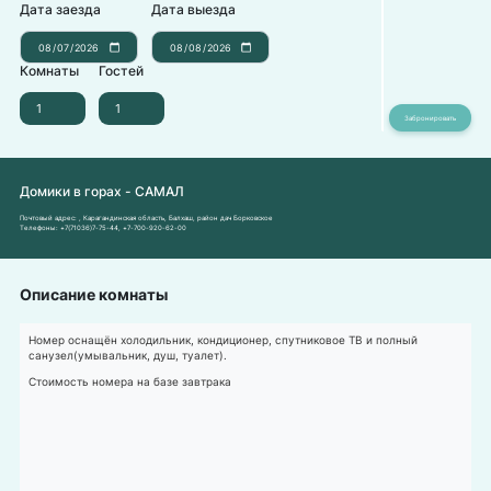
Дата заезда
Дата выезда
Комнаты
Гостей
Домики в горах - САМАЛ
Почтовый адрес:
, Карагандинская область, Балхаш, район дач Борковское
Телефоны:
+7(71036)7-75-44
,
+7-700-920-62-00
Описание комнаты