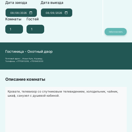
Дата заезда
Дата выезда
Комнаты
Гостей
Гостиница - Охотный двор
Почтовый адрес:
, Иссык-Куль, Корумду,
Телефоны:
+77715813206
,
+77016403030
Описание комнаты