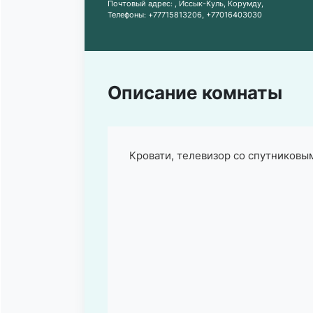
Почтовый адрес:
, Иссык-Куль, Корумду,
Телефоны:
+77715813206
,
+77016403030
Описание комнаты