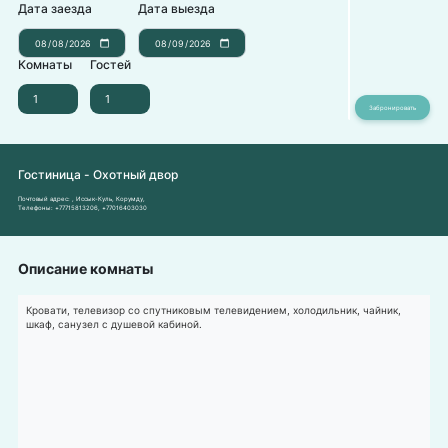
Дата заезда
Дата выезда
Комнаты
Гостей
Гостиница - Охотный двор
Почтовый адрес:
, Иссык-Куль, Корумду,
Телефоны:
+77715813206
,
+77016403030
Описание комнаты