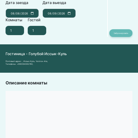
Дата заезда
Дата выезда
Комнаты
Гостей
Гостиница - Голубой Иссык-Куль
Почтовый адрес:
, Иссык-Куль, Чолпон-Ата,
Телефоны:
+996394362780
,
Описание комнаты