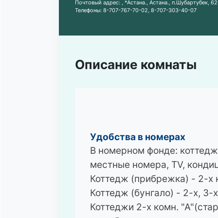
Почтовый адрес:
, *Астана., Астана., п.Шубартубек, 
Телефоны:
8-707-767-70-02
,
8-707-303-40-07
Описание комнаты