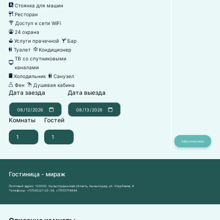
Стоянка для машин
냧
Ресторан
뎃
Доступ к сети WiFi
뀄
24 охрана
댑
Услуги прачечной
Бар
뀧
끝
Туалет
Кондиционер
댃
뀸
ТВ со спутниковыми
넎
каналами
Холодильник
Санузел
녒
댃
Фен
Душевая кабина
덶
댴
Дата заезда
Дата выезда
Комнаты
Гостей
Гостиница - мираж
Почтовый адрес:
120000, Кызылординская область, Кызылорда, ул. Усербаева, 8
Телефоны:
+7(7242)27-02-34
,
+77010714844