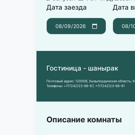
Дата заезда
Дата 
Гостиница - шанырак
Почтовый адрес:
120008, Кызылординская область, К
Телефоны:
+7(7242)23-88-67
,
+7(7242)23-88-91
Описание комнаты