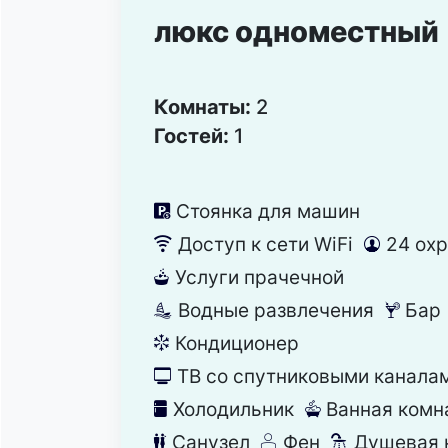
люкс одноместный
Комнаты:
2
Гостей:
1
Стоянка для машин
냧
Доступ к сети WiFi
24 ох
뀄
댑
Услуги прачечной
뀧
Водные развлечения
Бар
뀦
끝
Кондиционер
뀸
ТВ со спутниковыми канала
넎
Холодильник
Ванная комн
녒
넸
Санузел
Фен
Душевая 
댃
덶
댴