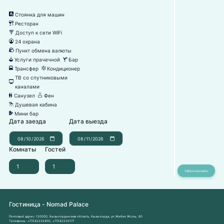
Стоянка для машин
냧
Ресторан
뎃
Доступ к сети WiFi
뀄
24 охрана
댑
Пункт обмена валюты
낕
Услуги прачечной
Бар
뀧
끝
Трансфер
Кондиционер
눣
뀸
ТВ со спутниковыми
넎
каналами
Санузел
Фен
댃
덶
Душевая кабина
댴
Мини бар
넕
Дата заезда
Дата выезда
Комнаты
Гостей
Гостиница - Nomad Palace
Почтовый адрес:
120000, Кызылординская область, Кызылорда, ул.Жибек Жолы, 80
Телефоны:
+77242232400
,
+77242232177