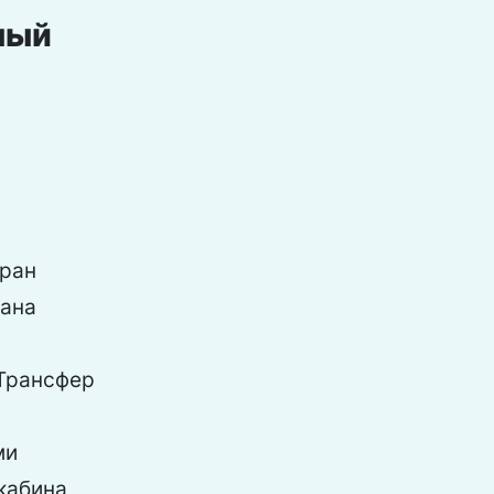
ный
ран
рана
Трансфер
ми
кабина