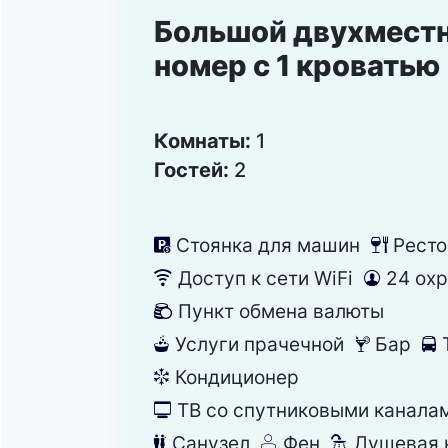
Большой двухмест
номер с 1 кроватью
Комнаты:
1
Гостей:
2
Стоянка для машин
Ресто
냧
뎃
Доступ к сети WiFi
24 ох
뀄
댑
Пункт обмена валюты
낕
Услуги прачечной
Бар
뀧
끝
눣
Кондиционер
뀸
ТВ со спутниковыми канала
넎
Санузел
Фен
Душевая 
댃
덶
댴