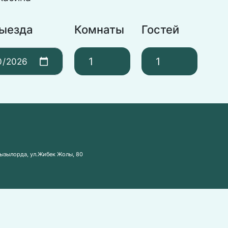
выезда
Комнаты
Гостей
Кызылорда, ул.Жибек Жолы, 80