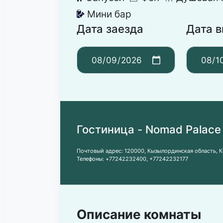
Мини бар
넕
Дата заезда
Дата 
Гостиница - Nomad Palace
Почтовый адрес:
120000, Кызылординская область, 
Телефоны:
+77242232400
,
+77242232177
Описание комнаты