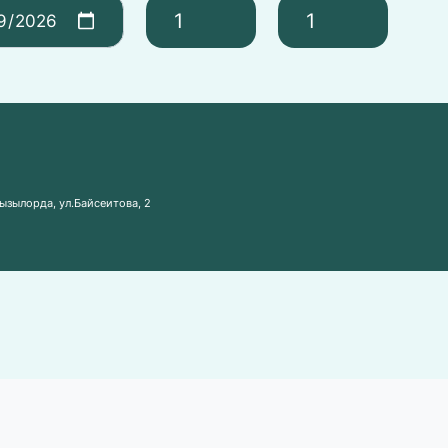
ызылорда, ул.Байсеитова, 2