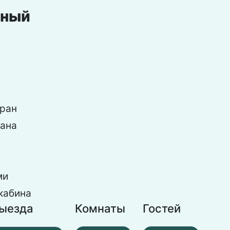
тный
ран
рана
ми
кабина
выезда
Комнаты
Гостей