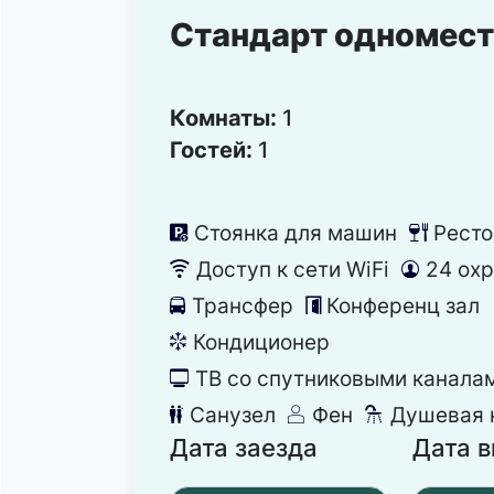
Стандарт одномес
Комнаты:
1
Гостей:
1
Стоянка для машин
Ресто
냧
뎃
Доступ к сети WiFi
24 ох
뀄
댑
Трансфер
Конференц зал
눣
눹
Кондиционер
뀸
ТВ со спутниковыми канала
넎
Санузел
Фен
Душевая 
댃
덶
댴
Дата заезда
Дата 