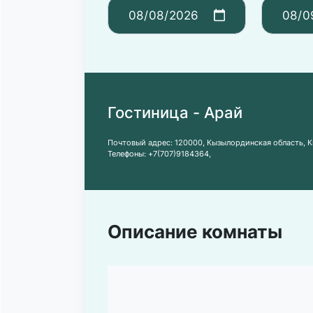
Гостиница - Арай
Почтовый адрес:
120000, Кызылординская область, К
Телефоны:
+7(707)9184364
,
Описание комнаты