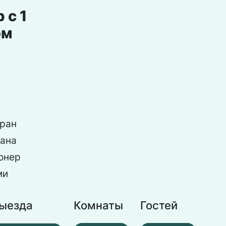
 с 1
ом
ран
рана
онер
ми
выезда
Комнаты
Гостей