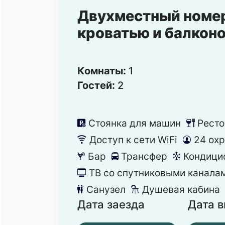
Двухместный номер
кроватью и балкон
Комнаты:
1
Гостей:
2
Стоянка для машин
Ресто
냧
뎃
Доступ к сети WiFi
24 ох
뀄
댑
Бар
Трансфер
Кондици
끝
눣
뀸
ТВ со спутниковыми канала
넎
Санузел
Душевая кабина
댃
댴
Дата заезда
Дата 