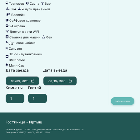
Трансфер
Сауна
Бар
눣
끤
끝
SPA
Услуги прачечной
녖
뀧
Бассейн
끂
Сейфовое хранение
뀰
24 охрана
댑
Доступ к сети WiFi
뀄
Стоянка для машин
Фен
냧
덶
Душевая кабина
댴
Санузел
댃
ТВ со спутниковыми
넎
каналами
Мини бар
넕
Дата заезда
Дата выезда
Комнаты
Гостей
Гостиница - Иртыш
Почтовый адрес:
140000, Павлодарская область, Павлодар, ул. Ак. Бектурова, 79
Телефоны:
+7(7182)32-02-09
,
+77182320209