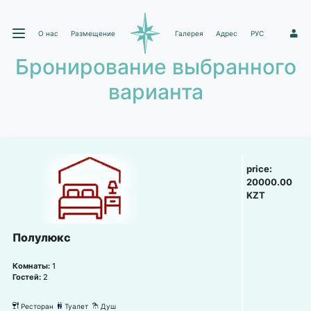
О нас
Размещение
Галерея
Адрес
РУС
1
Бронирование выбранного
варианта
price:
20000.00
KZT
Полулюкс
Комнаты:
1
Гостей:
2
Ресторан
Туалет
Душ
뎃
댃
댴