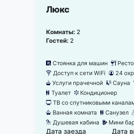
Люкс
Комнаты:
2
Гостей:
2
Стоянка для машин
Ресто
냧
뎃
Доступ к сети WiFi
24 ох
뀄
댑
Услуги прачечной
Сауна
뀧
끤
Туалет
Кондиционер
댃
뀸
ТВ со спутниковыми канала
넎
Ванная комната
Санузел
넸
댃
Душевая кабина
Мини ба
댴
넕
Дата заезда
Дата 