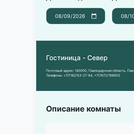
Гостиница - Север
Почтовый адрес:
140000, Павлодарская область, Павл
Телефоны:
+7(7182)53-27-84
,
+7(747)2788655
Описание комнаты