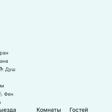
ран
рана
Душ
댴
ми
Фен
덶
р
выезда
Комнаты
Гостей