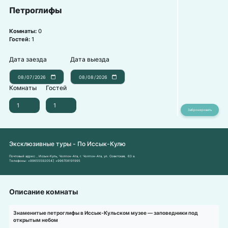
Петроглифы
Комнаты:
0
Гостей:
1
Дата заезда
Дата выезда
Комнаты
Гостей
Эксклюзивные туры - По Иссык-Кулю
Почтовый адрес:
, Иссык-Куль, Чолпон-Ата, г. Чолпон-Ата, ул. Советская, 63 а.
Телефоны:
+996555920547
,
+996708191995
Описание комнаты