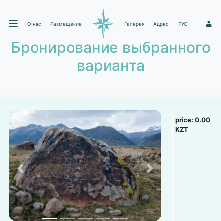
О нас
Размещение
Галерея
Адрес
РУС
1
Бронирование выбранного
варианта
price:
0.00
KZT
Previous
Next