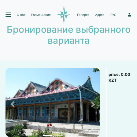
О нас
Размещение
Галерея
Адрес
РУС
1
Бронирование выбранного
варианта
price:
0.00
KZT
Previous
Next