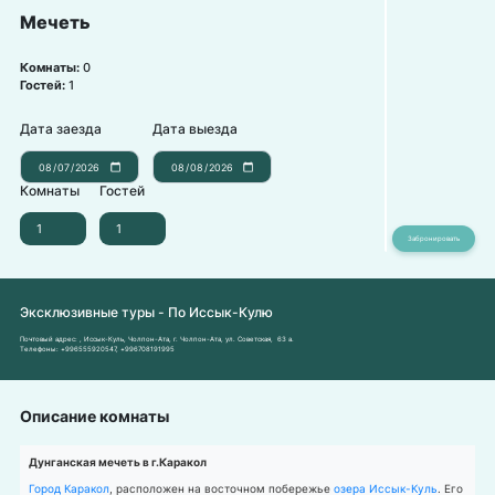
Мечеть
Комнаты:
0
Гостей:
1
Дата заезда
Дата выезда
Комнаты
Гостей
Эксклюзивные туры - По Иссык-Кулю
Почтовый адрес:
, Иссык-Куль, Чолпон-Ата, г. Чолпон-Ата, ул. Советская, 63 а.
Телефоны:
+996555920547
,
+996708191995
Описание комнаты