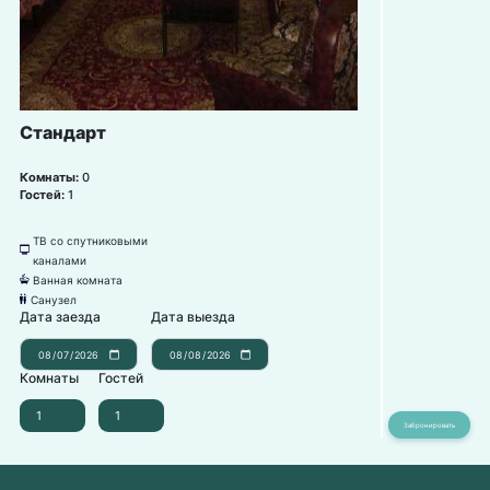
Стандарт
Комнаты:
0
Гостей:
1
ТВ со спутниковыми
넎
каналами
Ванная комната
넸
Санузел
댃
Дата заезда
Дата выезда
Комнаты
Гостей