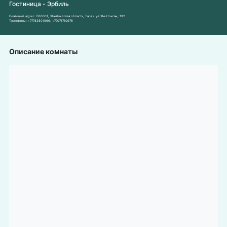
Гостиница - Эрбиль
Почтовый адрес:
080001, Жамбылская область, Тараз, ул.Желтоксан, 192
Телефоны:
+77783501966
,
+77071710976
Описание комнаты