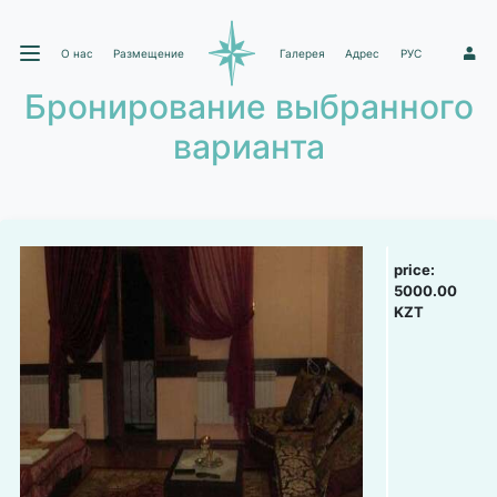
О нас
Размещение
Галерея
Адрес
РУС
1
Бронирование выбранного
варианта
price:
5000.00
KZT