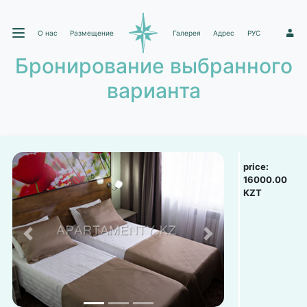
О нас
Размещение
Галерея
Адрес
РУС
1
Бронирование выбранного
варианта
price:
16000.00
KZT
Previous
Next