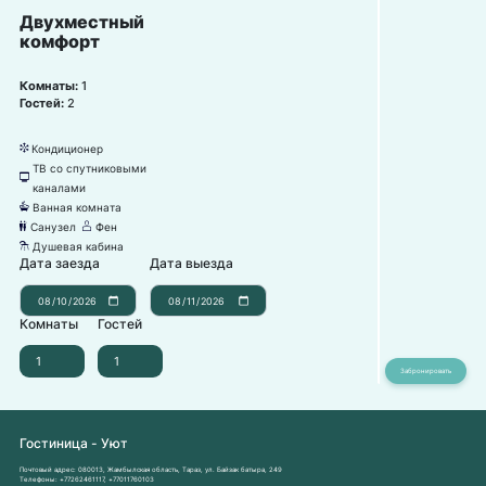
Двухместный
комфорт
Комнаты:
1
Гостей:
2
Кондиционер
뀸
ТВ со спутниковыми
넎
каналами
Ванная комната
넸
Санузел
Фен
댃
덶
Душевая кабина
댴
Дата заезда
Дата выезда
Комнаты
Гостей
Гостиница - Уют
Почтовый адрес:
080013, Жамбылская область, Тараз, ул. Байзак батыра, 249
Телефоны:
+77262461117
,
+77011760103