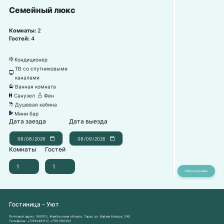
Семейный люкс
Комнаты:
2
Гостей:
4
Кондиционер
뀸
ТВ со спутниковыми
넎
каналами
Ванная комната
넸
Санузел
Фен
댃
덶
Душевая кабина
댴
Мини бар
넕
Дата заезда
Дата выезда
Комнаты
Гостей
Гостиница - Уют
Почтовый адрес:
080013, Жамбылская область, Тараз, ул. Байзак батыра, 249
Телефоны:
+77262461117
,
+77011760103