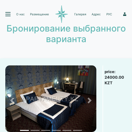
О нас
Размещение
Галерея
Адрес
РУС
1
Бронирование выбранного
варианта
price:
24000.00
KZT
Previous
Next