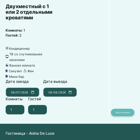
Двухместный с 1
или 2 отдельными
кроватями
Комнаты:
1
Гостей:
2
Кондиционер
뀸
ТВ со спутниковыми
넎
каналами
Ванная комната
넸
Санузел
Фен
댃
덶
Мини бар
넕
Дата заезда
Дата выезда
Комнаты
Гостей
Гостиница - Aisha De Luxe