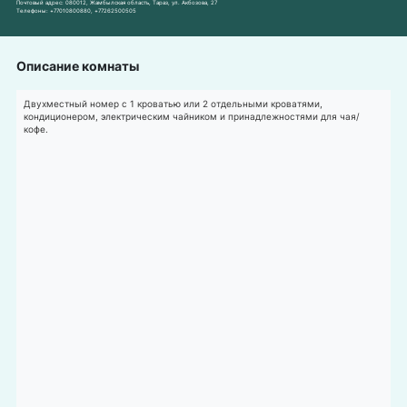
Почтовый адрес:
080012, Жамбылская область, Тараз, ул. Акбозова, 27
Телефоны:
+77010800880
,
+77262500505
Описание комнаты