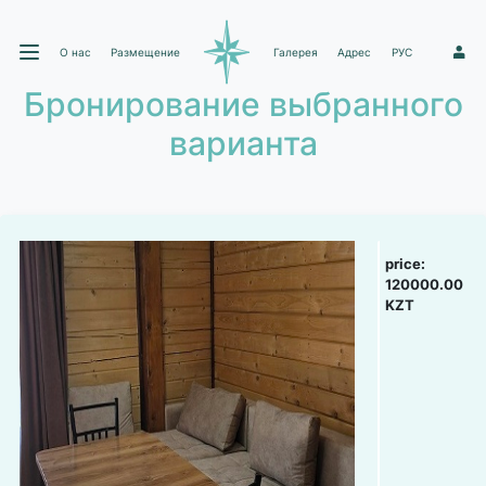
О нас
Размещение
Галерея
Адрес
РУС
1
Бронирование выбранного
варианта
price:
120000.00
KZT