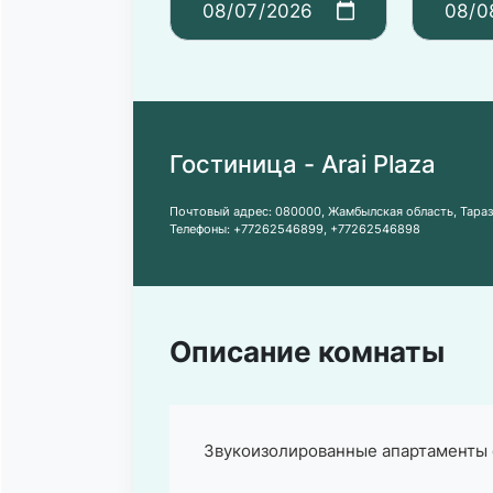
Гостиница - Arai Plaza
Почтовый адрес:
080000, Жамбылская область, Тараз,
Телефоны:
+77262546899
,
+77262546898
Описание комнаты