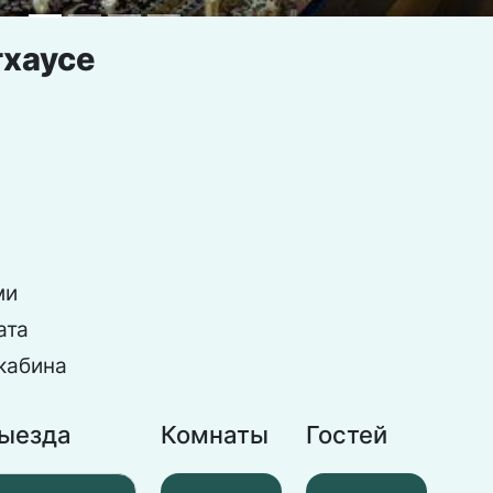
тхаусе
ми
ата
кабина
выезда
Комнаты
Гостей