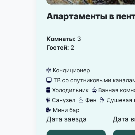
Апартаменты в пен
Комнаты:
3
Гостей:
2
Кондиционер
뀸
ТВ со спутниковыми канала
넎
Холодильник
Ванная комн
녒
넸
Санузел
Фен
Душевая 
댃
덶
댴
Мини бар
넕
Дата заезда
Дата 