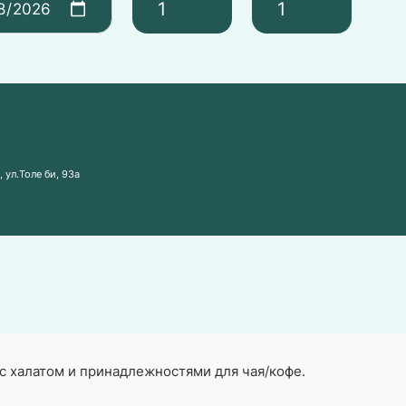
 ул.Толе би, 93а