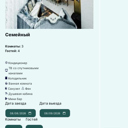
Семейный
Комнаты:
3
Гостей:
4
Кондиционер
뀸
ТВ со спутниковыми
넎
каналами
Холодильник
녒
Ванная комната
넸
Санузел
Фен
댃
덶
Душевая кабина
댴
Мини бар
넕
Дата заезда
Дата выезда
Комнаты
Гостей