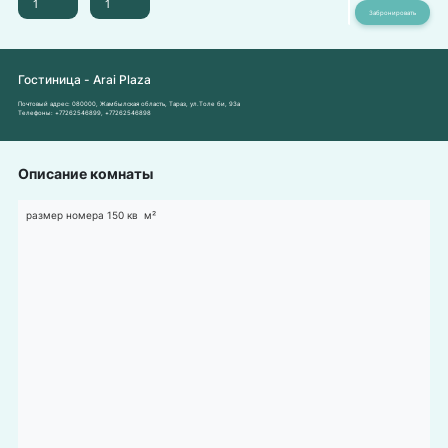
Гостиница - Arai Plaza
Почтовый адрес:
080000, Жамбылская область, Тараз, ул.Толе би, 93а
Телефоны:
+77262546899
,
+77262546898
Описание комнаты