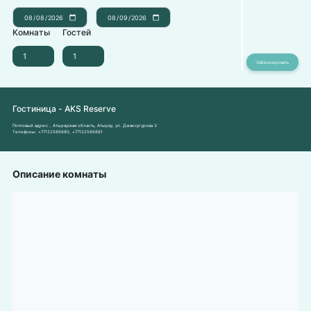
Комнаты
Гостей
Гостиница - AKS Reserve
Почтовый адрес:
, Атырауская область, Атырау, ул. Джансугурова 3
Телефоны:
+77122586880
,
+77122586881
Описание комнаты