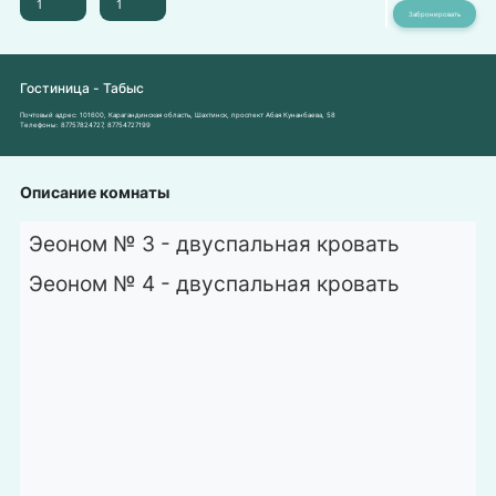
Гостиница - Табыс
Почтовый адрес:
101600, Карагандинская область, Шахтинск, проспект Абая Кунанбаева, 58
Телефоны:
87757824727
,
87754727199
Описание комнаты