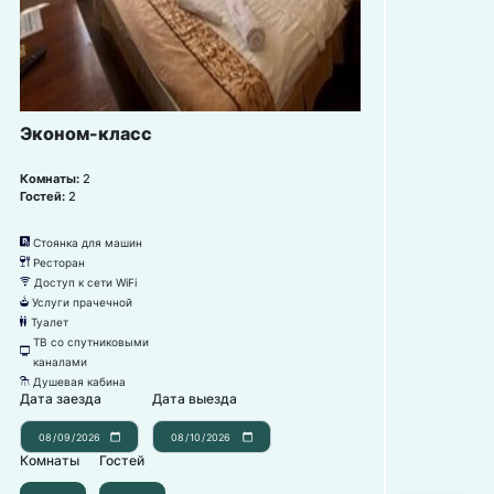
Эконом-класс
Комнаты:
2
Гостей:
2
Стоянка для машин
냧
Ресторан
뎃
Доступ к сети WiFi
뀄
Услуги прачечной
뀧
Туалет
댃
ТВ со спутниковыми
넎
каналами
Душевая кабина
댴
Дата заезда
Дата выезда
Комнаты
Гостей