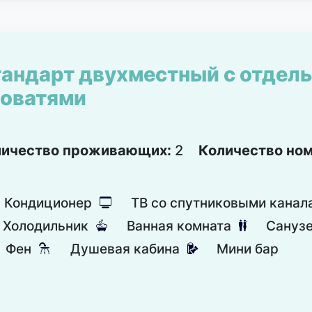
андарт двухместный с отдел
оватями
личество проживающих:
2
Количество но
Кондиционер
ТВ со спутниковыми канал
넎
Холодильник
Ванная комната
Сануз
넸
댃
Фен
Душевая кабина
Мини бар
댴
넕