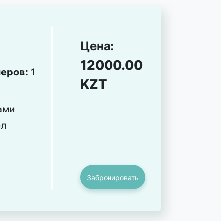
Цена:
12000.00
меров:
1
KZT
ами
ел
Забронировать