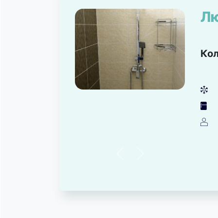
Л
Ко
뀸
녒
덶