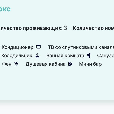
юкс
личество проживающих:
3
Количество но
Кондиционер
ТВ со спутниковыми канал
넎
Холодильник
Ванная комната
Сануз
넸
댃
Фен
Душевая кабина
Мини бар
댴
넕