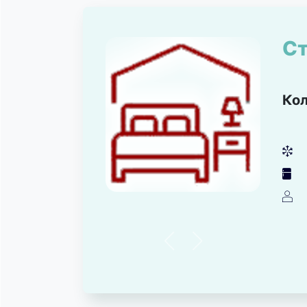
Ст
Ко
뀸
녒
덶