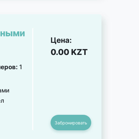
ьными
Цена:
0.00 KZT
меров:
1
ами
ел
Забронировать