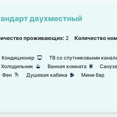
андарт двухместный
личество проживающих:
2
Количество но
Кондиционер
ТВ со спутниковыми канал
넎
Холодильник
Ванная комната
Сануз
넸
댃
Фен
Душевая кабина
Мини бар
댴
넕