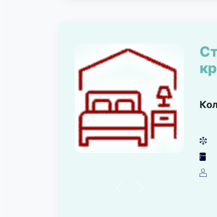
Ст
кр
Ко
뀸
녒
덶