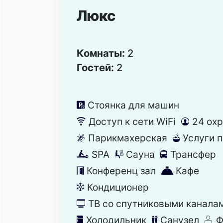
Люкс
Комнаты:
2
Гостей:
2
Стоянка для машин
냧
Доступ к сети WiFi
24 ох
뀄
댑
Парикмахерская
Услуги 
덨
뀧
SPA
Сауна
Трансфер
녖
끤
눣
Конференц зал
Кафе
눹
덐
Кондиционер
뀸
ТВ со спутниковыми канала
넎
Холодильник
Санузел
Ф
녒
댃
덶