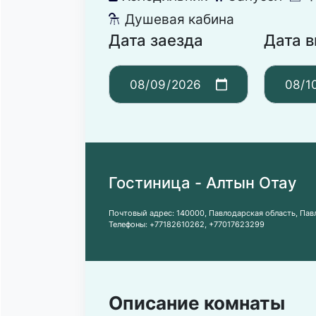
Душевая кабина
댴
Дата заезда
Дата 
Гостиница - Алтын Отау
Почтовый адрес:
140000, Павлодарская область, Павл
Телефоны:
+77182610262
,
+77017623299
Описание комнаты