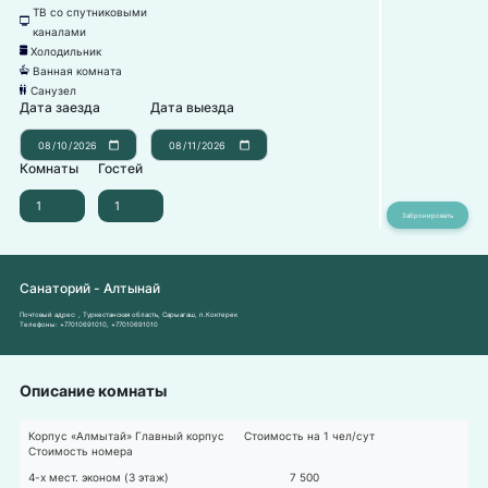
ТВ со спутниковыми
넎
каналами
Холодильник
녒
Ванная комната
넸
Санузел
댃
Дата заезда
Дата выезда
Комнаты
Гостей
Санаторий - Алтынай
Почтовый адрес:
, Туркестанская область, Сарыагаш, п.Коктерек
Телефоны:
+77010691010
,
+77010691010
Описание комнаты