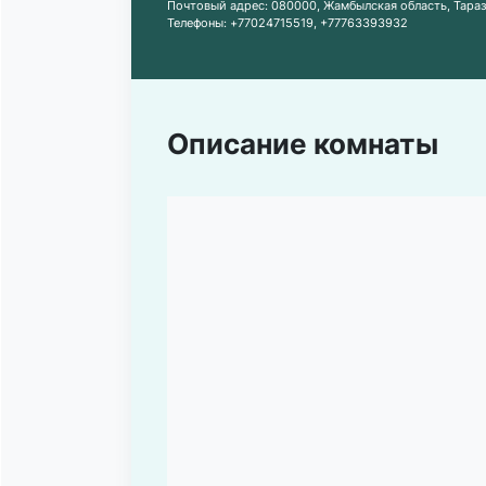
Почтовый адрес:
080000, Жамбылская область, Тараз,
Телефоны:
+77024715519
,
+77763393932
Описание комнаты