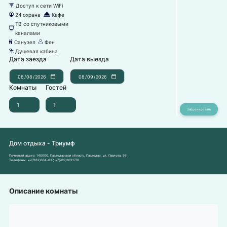
Доступ к сети WiFi
뀄
24 охрана
Кафе
댑
덐
ТВ со спутниковыми
넎
каналами
Санузел
Фен
댃
덶
Душевая кабина
댴
Дата заезда
Дата выезда
Комнаты
Гостей
Дом отдыха - Триумф
Почтовый адрес:
140000, Павлодарская область, Павлодар, ул. Павлова, 96
Телефоны:
+7(7182)604-637
,
+7(705)3021770
Описание комнаты